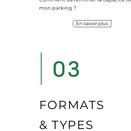
mon parking ?
En savoir plus
03
FORMATS
& TYPES