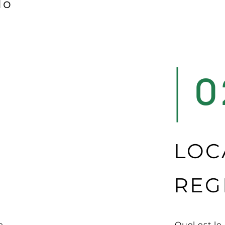
lo
0
LOC
REG
e
Quel est l