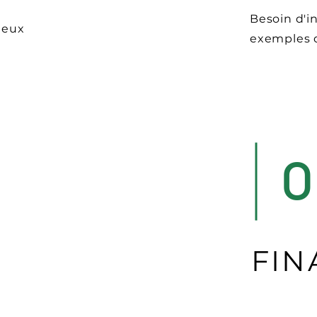
Besoin d'i
ieux
exemples d
FI