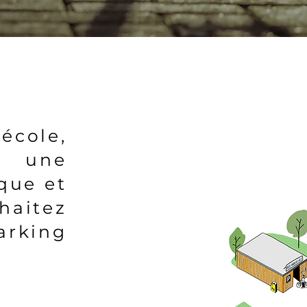
école,
e, une
ique et
itez
arking